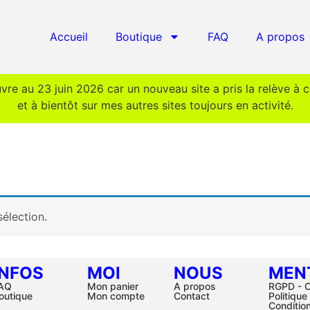
Accueil
Boutique
FAQ
A propos
uvre au 23 juin 2026 car un nouveau site a pris la relève à 
et à bientôt sur mes autres sites toujours en activité.
élection.
INFOS
MOI
NOUS
MEN
AQ
Mon panier
A propos
RGPD - C
outique
Mon compte
Contact
Politique
Conditio