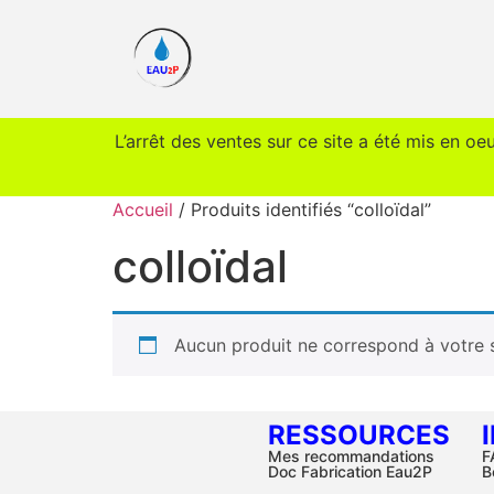
L’arrêt des ventes sur ce site a été mis en oe
Accueil
/ Produits identifiés “colloïdal”
colloïdal
Aucun produit ne correspond à votre s
RESSOURCES
Mes recommandations
F
Doc Fabrication Eau2P
B