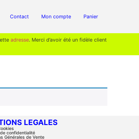
Contact
Mon compte
Panier
cette
adresse
. Merci d’avoir été un fidèle client
TIONS LEGALES
ookies
 de confidentialité
ns Générales de Vente