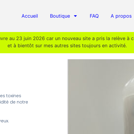
Accueil
Boutique
FAQ
A propos
uvre au 23 juin 2026 car un nouveau site a pris la relève à 
et à bientôt sur mes autres sites toujours en activité.
les toxines
idité de notre
veux.