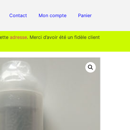
Contact
Mon compte
Panier
cette
adresse
. Merci d’avoir été un fidèle client