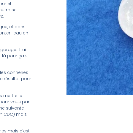
our et
pourra se
z.
que, et dans
onter l’eau en
arage. Il lui
 là pour ça si
des conneries
le résultat pour
 mettre le
t pour vous par
che suivante
un CDC) mais
hes mais c’est