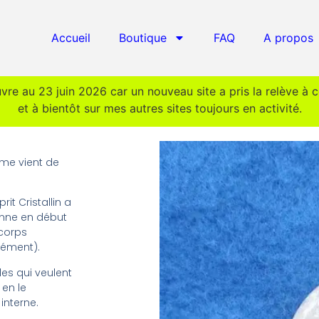
Accueil
Boutique
FAQ
A propos
uvre au 23 juin 2026 car un nouveau site a pris la relève à 
et à bientôt sur mes autres sites toujours en activité.
yme vient de
it Cristallin a
sonne en début
 corps
isément).
les qui veulent
 en le
interne.