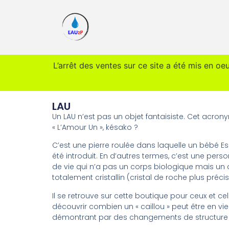
L’arrêt des ventes sur ce site a été mis en oe
LAU
Un LAU n’est pas un objet fantaisiste. Cet acron
« L’Amour Un », késako ?
C’est une pierre roulée dans laquelle un bébé Espr
été introduit. En d’autres termes, c’est une per
de vie qui n’a pas un corps biologique mais un
totalement cristallin (cristal de roche plus préc
Il se retrouve sur cette boutique pour ceux et cel
découvrir combien un « caillou » peut être en vie
démontrant par des changements de structure 